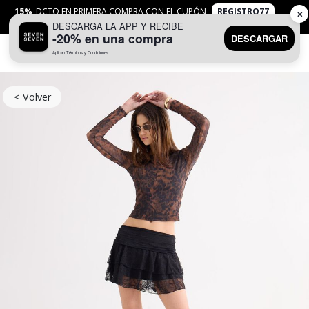
15%
DCTO EN PRIMERA COMPRA CON EL CUPÓN
REGISTRO77
✕
DESCARGA LA APP Y RECIBE
APLICAN
TYC
-20% en una compra
DESCARGAR
Aplican Términos y Condiciones
0
< Volver