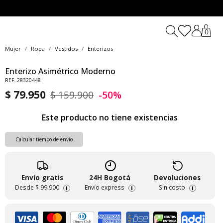
0
Mujer
Ropa
Vestidos
Enterizos
Enterizo Asimétrico Moderno
REF. 28320448
$ 79.950
$ 159.900
-50%
Este producto no tiene existencias
Calcular tiempo de envío
Envío gratis
24H Bogotá
Devoluciones
Desde
$ 99.900
Envío express
Sin costo
i
i
i