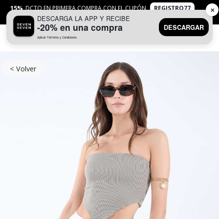
15%
DCTO EN PRIMERA COMPRA CON EL CUPÓN
REGISTRO77
✕
DESCARGA LA APP Y RECIBE
APLICAN
TYC
-20% en una compra
DESCARGAR
Aplican Términos y Condiciones
0
< Volver