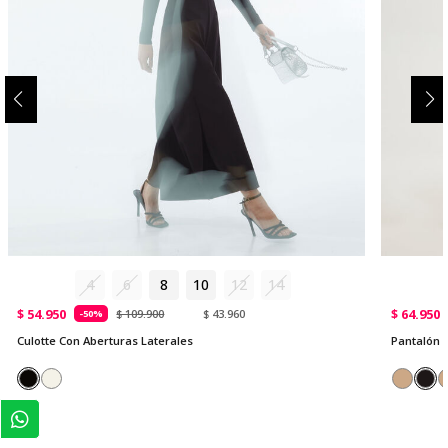
4
6
8
10
12
14
$ 54.950
$ 64.950
$ 109.900
$ 43.960
-50%
Culotte Con Aberturas Laterales
Pantalón 