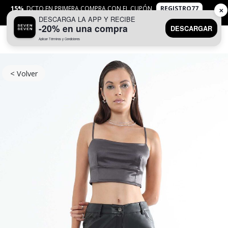
15%
DCTO EN PRIMERA COMPRA CON EL CUPÓN
REGISTRO77
✕
DESCARGA LA APP Y RECIBE
APLICAN
TYC
-20% en una compra
DESCARGAR
Aplican Términos y Condiciones
0
< Volver