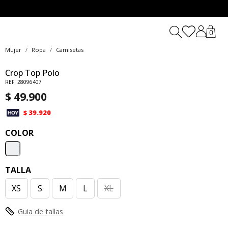
0
Mujer
Ropa
Camisetas
Crop Top Polo
REF. 28096407
$ 49.900
$ 39.920
COLOR
TALLA
XS
S
M
L
XL
Guia de tallas