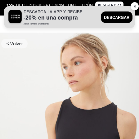
15%
DCTO EN PRIMERA COMPRA CON EL CUPÓN
REGISTRO77
✕
DESCARGA LA APP Y RECIBE
APLICAN
TYC
-20% en una compra
DESCARGAR
Aplican Términos y Condiciones
0
< Volver