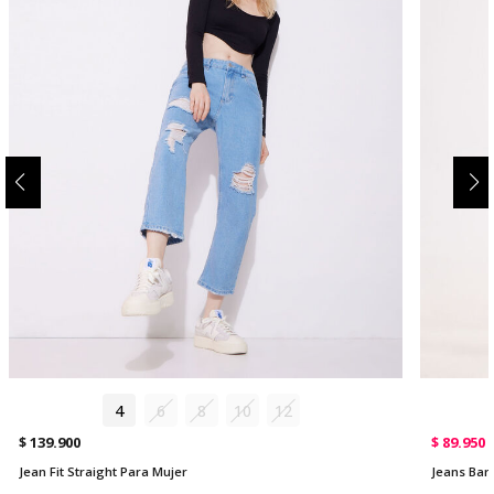
4
6
8
10
12
$ 139.900
$ 89.950
Jean Fit Straight Para Mujer
Jeans Barr