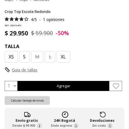
Crop Top Escote Redondo
4
/
5
-
1
opiniones
REF. 28096409
$ 29.950
$ 59.900
-50%
TALLA
XS
S
M
L
XL
Guia de tallas
Agregar
Calcular tiempo de envío
Envío gratis
24H Bogotá
Devoluciones
Desde
$ 99.900
Envío express
Sin costo
i
i
i