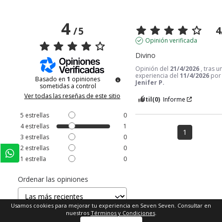
4
4
/
5
Opinión verificada
Divino
Opinión del
21/4/2026
, tras u
experiencia del
11/4/2026
por
Basado en
1
opiniones
Jenifer P.
sometidas a control
Ver todas las reseñas de este sitio
Útil
(0)
Informe
5
estrellas
0
4
estrellas
1
1
3
estrellas
0
2
estrellas
0
1
estrella
0
Ordenar las opiniones
Usamos cookies para mejorar tu experiencia en Seven Seven. Consultar en
nuestros
Términos y Condiciones
.