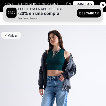
15%
DCTO EN PRIMERA COMPRA CON EL CUPÓN
REGISTRO77
✕
DESCARGA LA APP Y RECIBE
APLICAN
TYC
-20% en una compra
DESCARGAR
Aplican Términos y Condiciones
0
< Volver