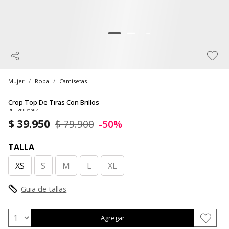
Mujer
Ropa
Camisetas
Crop Top De Tiras Con Brillos
REF. 28095607
$ 39.950
$ 79.900
-50%
TALLA
XS
S
M
L
XL
Guia de tallas
Agregar