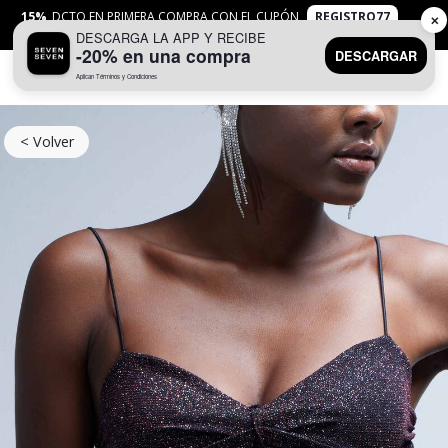
15%
DCTO EN PRIMERA COMPRA CON EL CUPÓN
REGISTRO77
✕
DESCARGA LA APP Y RECIBE
APLICAN
TYC
-20% en una compra
DESCARGAR
Aplican Términos y Condiciones
0
< Volver