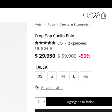
0
Mujer
Ropa
Camisetas Estampadas
Crop Top Cuello Polo
5
/
5
-
2
opiniones
REF. 28096198
$ 29.950
$ 59.900
-50%
TALLA
XS
S
M
L
XL
Guia de tallas
Agregar a mi bolsa