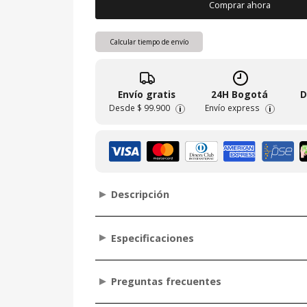
Comprar ahora
Calcular tiempo de envío
Envío gratis
24H Bogotá
D
Desde
$ 99.900
Envío express
i
i
Descripción
Especificaciones
Preguntas frecuentes