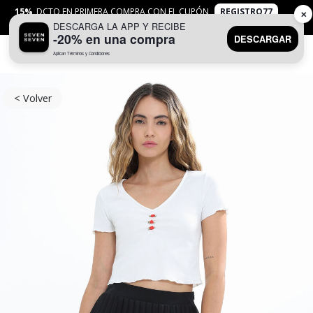
15%
DCTO EN PRIMERA COMPRA CON EL CUPÓN
REGISTRO77
✕
DESCARGA LA APP Y RECIBE
APLICAN
TYC
-20% en una compra
DESCARGAR
Aplican Términos y Condiciones
0
< Volver