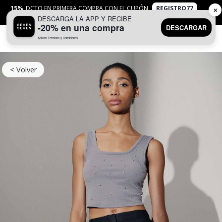
15%
DCTO EN PRIMERA COMPRA CON EL CUPÓN
REGISTRO77
✕
DESCARGA LA APP Y RECIBE
APLICAN
TYC
-20% en una compra
DESCARGAR
Aplican Términos y Condiciones
0
< Volver