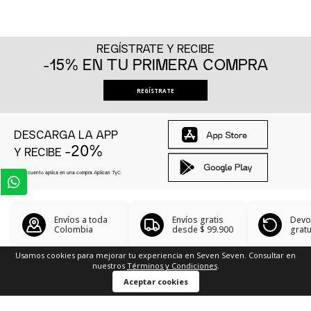
REGÍSTRATE Y RECIBE
-15% EN TU PRIMERA COMPRA
REGÍSTRATE
DESCARGA LA APP
-20%
Y RECIBE
El descuento aplica en una compra Aplican
TyC
Envíos a toda
Envíos gratis
Devo
Colombia
desde
$ 99.900
gratu
Usamos cookies para mejorar tu experiencia en Seven Seven. Consultar en
nuestros
Términos y Condiciones
.
Búsquedas en tendencias
Aceptar cookies
Camiseta cuello V