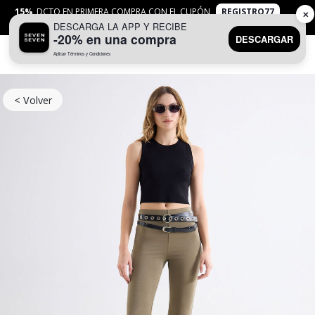
15%
DCTO EN PRIMERA COMPRA CON EL CUPÓN
REGISTRO77
✕
DESCARGA LA APP Y RECIBE
APLICAN
TYC
-20% en una compra
DESCARGAR
Aplican Términos y Condiciones
0
< Volver