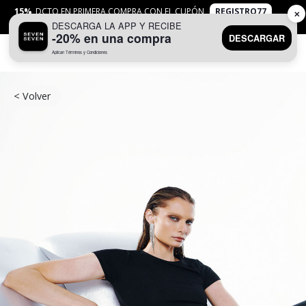
15%
DCTO EN PRIMERA COMPRA CON EL CUPÓN
REGISTRO77
✕
DESCARGA LA APP Y RECIBE
APLICAN
TYC
-20% en una compra
DESCARGAR
Aplican Términos y Condiciones
0
< Volver