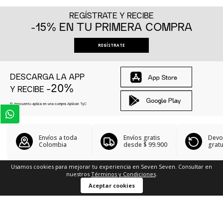
REGÍSTRATE Y RECIBE
-15% EN TU PRIMERA COMPRA
REGÍSTRATE
DESCARGA LA APP
-20%
Y RECIBE
El descuento aplica en una compra Aplican
TyC
Envíos a toda
Envíos gratis
Devo
Colombia
desde
$ 99.900
gratu
Usamos cookies para mejorar tu experiencia en Seven Seven. Consultar en
nuestros
Términos y Condiciones
.
Búsquedas en tendencias
Aceptar cookies
Camiseta cuello V
Camisetas sin mangas
Blazers hombre