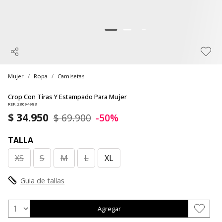
Mujer
Ropa
Camisetas
Crop Con Tiras Y Estampado Para Mujer
REF. 28094983
$ 34.950
$ 69.900
-50%
TALLA
XS
S
M
L
XL
Guia de tallas
Agregar