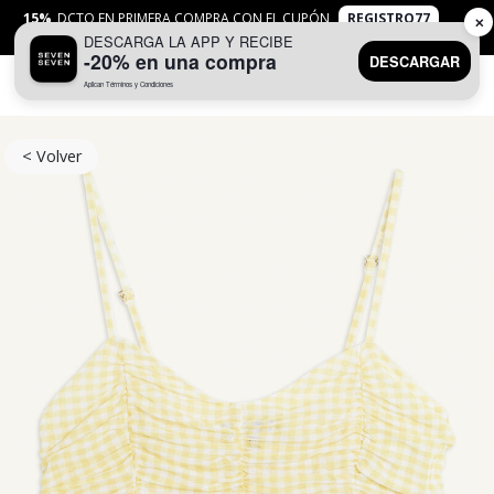
15%
DCTO EN PRIMERA COMPRA CON EL CUPÓN
REGISTRO77
✕
DESCARGA LA APP Y RECIBE
APLICAN
TYC
-20% en una compra
DESCARGAR
Aplican Términos y Condiciones
0
< Volver