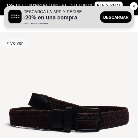
15%
DCTO EN PRIMERA COMPRA CON EL CUPÓN
REGISTRO77
✕
DESCARGA LA APP Y RECIBE
APLICAN
TYC
-20% en una compra
DESCARGAR
Aplican Términos y Condiciones
0
< Volver