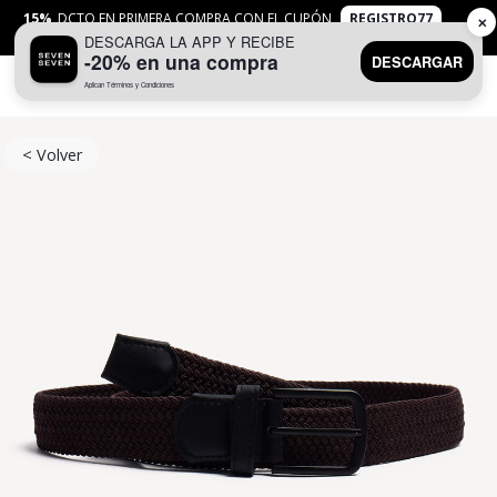
15%
DCTO EN PRIMERA COMPRA CON EL CUPÓN
REGISTRO77
✕
DESCARGA LA APP Y RECIBE
APLICAN
TYC
-20% en una compra
DESCARGAR
Aplican Términos y Condiciones
0
< Volver