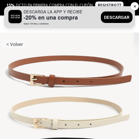
15%
DCTO EN PRIMERA COMPRA CON EL CUPÓN
REGISTRO77
✕
DESCARGA LA APP Y RECIBE
APLICAN
TYC
-20% en una compra
DESCARGAR
Aplican Términos y Condiciones
0
< Volver