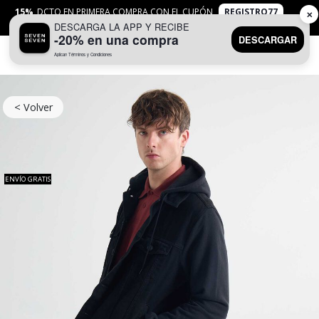
15%
DCTO EN PRIMERA COMPRA CON EL CUPÓN
REGISTRO77
✕
DESCARGA LA APP Y RECIBE
APLICAN
TYC
-20% en una compra
DESCARGAR
Aplican Términos y Condiciones
0
< Volver
ENVÍO GRATIS