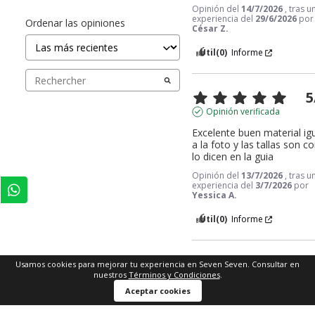
Opinión del
14/7/2026
, tras u
experiencia del
29/6/2026
por
Ordenar las opiniones
César Z.
Útil
(0)
Informe
5
Opinión verificada
Excelente buen material igu
a la foto y las tallas son c
lo dicen en la guia
Opinión del
13/7/2026
, tras u
experiencia del
3/7/2026
por
Yessica A.
Útil
(0)
Informe
4
Usamos cookies para mejorar tu experiencia en Seven Seven. Consultar en
nuestros
Términos y Condiciones
.
Opinión verificada
Comprar ahora
Aceptar cookies
me gusto el único punto es
que nunca me avisaron 