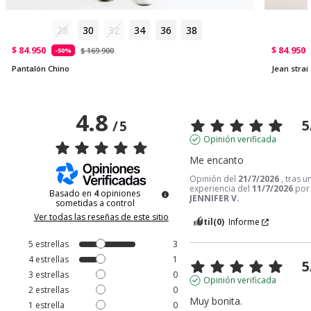
28
30
32
34
36
38
$ 84.950
$ 84.950
$ 169.900
-50%
Pantalón Chino
Jean strai
4.8
5
/
5
Opinión verificada
Me encanto
Opinión del
21/7/2026
, tras u
experiencia del
11/7/2026
por
Basado en
4
opiniones
JENNIFER V.
sometidas a control
Ver todas las reseñas de este sitio
Útil
(0)
Informe
5
estrellas
3
4
estrellas
1
5
3
estrellas
0
Opinión verificada
2
estrellas
0
Muy bonita.
1
estrella
0