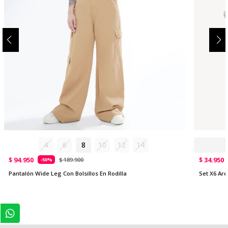
4
6
8
10
12
14
$ 94.950
$ 34.950
$ 189.900
-50%
Pantalón Wide Leg Con Bolsillos En Rodilla
Set X6 Ar