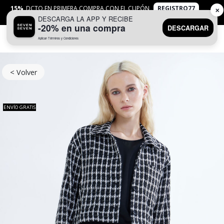
15%
DCTO EN PRIMERA COMPRA CON EL CUPÓN
REGISTRO77
✕
DESCARGA LA APP Y RECIBE
APLICAN
TYC
-20% en una compra
DESCARGAR
Aplican Términos y Condiciones
0
< Volver
ENVÍO GRATIS