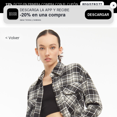
15%
DCTO EN PRIMERA COMPRA CON EL CUPÓN
REGISTRO77
✕
DESCARGA LA APP Y RECIBE
APLICAN
TYC
-20% en una compra
DESCARGAR
Aplican Términos y Condiciones
0
< Volver