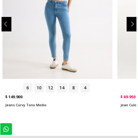
6
10
12
14
8
4
$ 149.900
$ 69.950
Jeans Curvy Tono Medio
Jean Culo