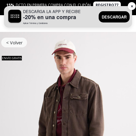
15%
DCTO EN PRIMERA COMPRA CON EL CUPÓN
REGISTRO77
✕
DESCARGA LA APP Y RECIBE
APLICAN
TYC
-20% en una compra
DESCARGAR
Aplican Términos y Condiciones
0
< Volver
ENVÍO GRATIS