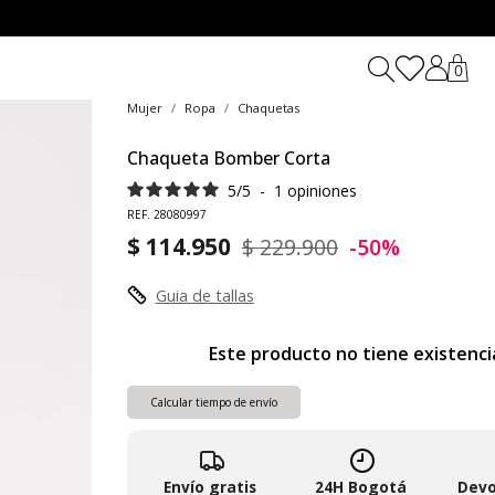
0
Mujer
Ropa
Chaquetas
Chaqueta Bomber Corta
5
/
5
-
1
opiniones
REF. 28080997
$ 114.950
$ 229.900
-50%
Guia de tallas
Este producto no tiene existenci
Calcular tiempo de envío
Envío gratis
24H Bogotá
Devo