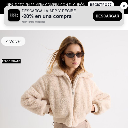
15%
DCTO EN PRIMERA COMPRA CON EL CUPÓN
REGISTRO77
✕
DESCARGA LA APP Y RECIBE
APLICAN
TYC
-20% en una compra
DESCARGAR
Aplican Términos y Condiciones
0
< Volver
ENVÍO GRATIS