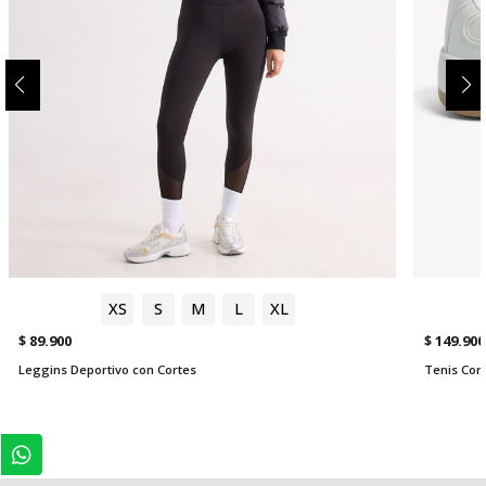
XS
S
M
L
XL
$ 89.900
$ 149.900
Leggins Deportivo con Cortes
Tenis Cor