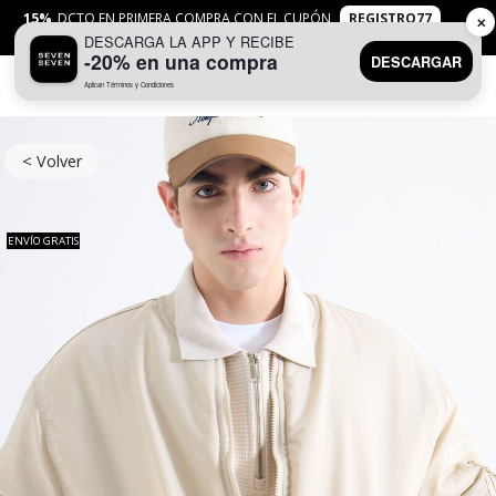
15%
DCTO EN PRIMERA COMPRA CON EL CUPÓN
REGISTRO77
✕
DESCARGA LA APP Y RECIBE
APLICAN
TYC
-20% en una compra
DESCARGAR
Aplican Términos y Condiciones
0
< Volver
ENVÍO GRATIS