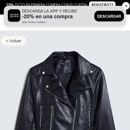
15%
DCTO EN PRIMERA COMPRA CON EL CUPÓN
REGISTRO77
✕
DESCARGA LA APP Y RECIBE
APLICAN
TYC
-20% en una compra
DESCARGAR
Aplican Términos y Condiciones
0
< Volver