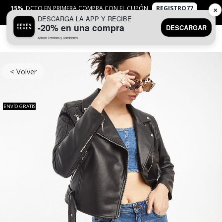
15%
DCTO EN PRIMERA COMPRA CON EL CUPÓN
REGISTRO77
✕
DESCARGA LA APP Y RECIBE
APLICAN
TYC
-20% en una compra
DESCARGAR
Aplican Términos y Condiciones
0
< Volver
ENVÍO GRATIS