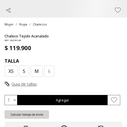
Mujer
Ropa
Chalecos
Chaleco Tejido Acanalado
REF. 28250140
$ 119.900
TALLA
XS
S
M
L
Guia de tallas
Agregar
Calcular tiempo de envío