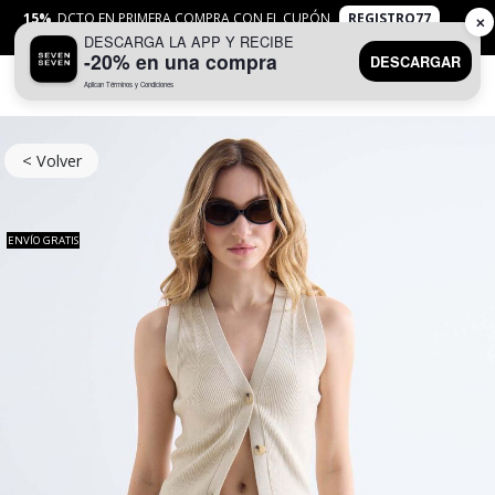
15%
DCTO EN PRIMERA COMPRA CON EL CUPÓN
REGISTRO77
✕
DESCARGA LA APP Y RECIBE
APLICAN
TYC
-20% en una compra
DESCARGAR
Aplican Términos y Condiciones
0
< Volver
ENVÍO GRATIS