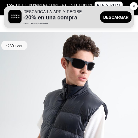
15%
DCTO EN PRIMERA COMPRA CON EL CUPÓN
REGISTRO77
✕
DESCARGA LA APP Y RECIBE
APLICAN
TYC
-20% en una compra
DESCARGAR
Aplican Términos y Condiciones
0
< Volver