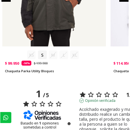
XS
S
M
L
XL
$ 99.950
$ 114.950
$ 199.900
-50%
Chaqueta Parka Utility Bloques
Chaqueta 
1
1
/
5
Opinión verificada
Acolchado exagerado y mal
distribuido realice un cambi
talla, pero el producto le q
Basado en
1
opiniones
a la persona a quien se lo 
sometidas a control
obsequie....solicite la devol