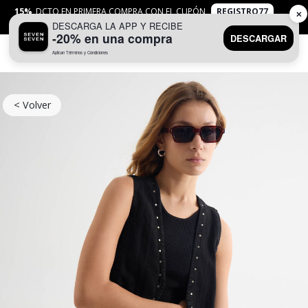
15%
DCTO EN PRIMERA COMPRA CON EL CUPÓN
REGISTRO77
✕
DESCARGA LA APP Y RECIBE
APLICAN
TYC
-20% en una compra
DESCARGAR
Aplican Términos y Condiciones
0
< Volver