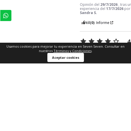
Opinión del
29/7/2026
, tras u
experiencia del
17/7/2026
por
Sandra S.
Útil
(0)
Informe
4
Usamos cookies para mejorar tu experiencia en Seven Seven. Consultar en
Opinión verificada
nuestros
Términos y Condiciones
.
esta bien
Aceptar cookies
Opinión del
28/7/2026
, tras u
experiencia del
17/7/2026
por
MARIA FERNANDA A.
Útil
(0)
Informe
5
Opinión verificada
Me encantó
Opinión del
28/7/2026
, tras u
experiencia del
17/7/2026
po