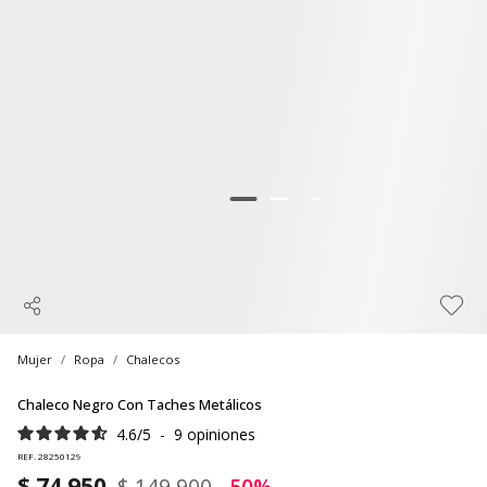
Mujer
Ropa
Chalecos
Chaleco Negro Con Taches Metálicos
4.6
/
5
-
9
opiniones
REF. 28250129
$ 74.950
$ 149.900
-50%