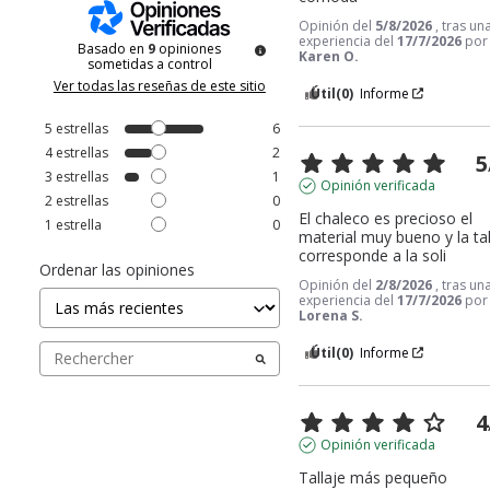
Opinión del
5/8/2026
, tras un
experiencia del
17/7/2026
por
Basado en
9
opiniones
Karen O.
sometidas a control
Ver todas las reseñas de este sitio
Útil
(0)
Informe
5
estrellas
6
4
estrellas
2
5
3
estrellas
1
Opinión verificada
2
estrellas
0
El chaleco es precioso el 
1
estrella
0
material muy bueno y la tall
corresponde a la soli
Ordenar las opiniones
Opinión del
2/8/2026
, tras un
experiencia del
17/7/2026
por
Lorena S.
Útil
(0)
Informe
4
Opinión verificada
Tallaje más pequeño