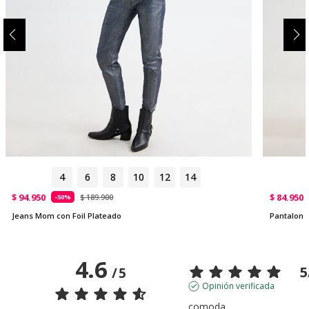
4
6
8
10
12
14
$ 94.950
$ 84.950
$ 189.900
-50%
Jeans Mom con Foil Plateado
Pantalon 
4.6
5
/
5
Opinión verificada
comoda