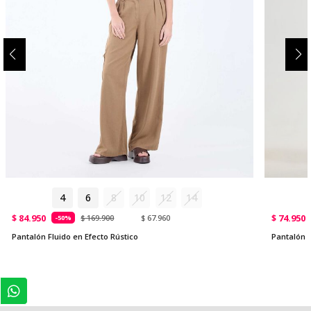
4
6
8
10
12
14
$ 84.950
$ 74.950
$ 169.900
$ 67.960
-50%
Pantalón Fluido en Efecto Rústico
Pantalón 