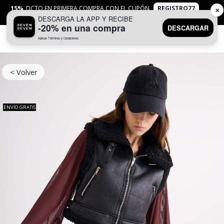
15%
DCTO EN PRIMERA COMPRA CON EL CUPÓN
REGISTRO77
✕
DESCARGA LA APP Y RECIBE
APLICAN
TYC
-20% en una compra
DESCARGAR
Aplican Términos y Condiciones
0
< Volver
ENVÍO GRATIS