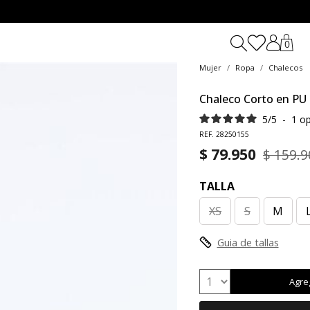
0
Mujer
Ropa
Chalecos
Chaleco Corto en PU
5
/
5
-
1
op
REF. 28250155
$ 79.950
$ 159.9
TALLA
XS
S
M
Guia de tallas
Agre