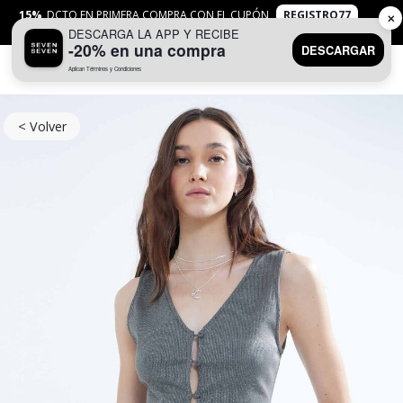
15%
DCTO EN PRIMERA COMPRA CON EL CUPÓN
REGISTRO77
✕
DESCARGA LA APP Y RECIBE
APLICAN
TYC
-20% en una compra
DESCARGAR
Aplican Términos y Condiciones
0
< Volver