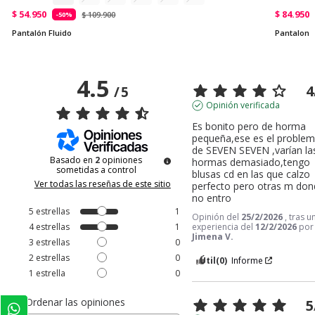
$ 54.950
$ 84.950
$ 109.900
-50%
Pantalón Fluido
Pantalon 
4.5
4
/
5
Opinión verificada
Es bonito pero de horma 
pequeña,ese es el problem
de SEVEN SEVEN ,varían las
Basado en
2
opiniones
hormas demasiado,tengo 
sometidas a control
blusas cd en las que calzo 
Ver todas las reseñas de este sitio
perfecto pero otras m don
no entro
5
estrellas
1
Opinión del
25/2/2026
, tras u
4
estrellas
1
experiencia del
12/2/2026
por
Jimena V.
3
estrellas
0
2
estrellas
0
Útil
(0)
Informe
1
estrella
0
Ordenar las opiniones
5