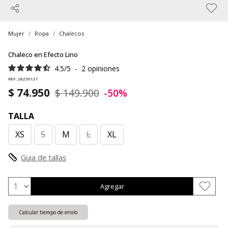
Mujer
Ropa
Chalecos
Chaleco en Efecto Lino
4.5
/
5
-
2
opiniones
REF. 28250121
$ 74.950
$ 149.900
-50%
TALLA
XS
S
M
L
XL
Guia de tallas
Agregar
Calcular tiempo de envío