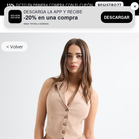
15%
DCTO EN PRIMERA COMPRA CON EL CUPÓN
REGISTRO77
✕
DESCARGA LA APP Y RECIBE
APLICAN
TYC
-20% en una compra
DESCARGAR
Aplican Términos y Condiciones
0
< Volver