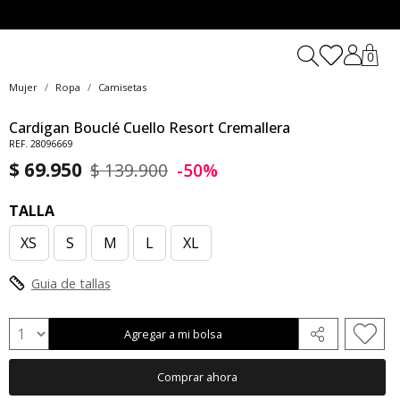
0
Mujer
Ropa
Camisetas
Cardigan Bouclé Cuello Resort Cremallera
REF. 28096669
$ 69.950
$ 139.900
-50%
TALLA
XS
S
M
L
XL
Guia de tallas
Agregar a mi bolsa
Comprar ahora