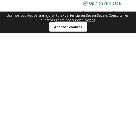
Opinión verificada
Buen material. Corresponde 
Usamos cookies para mejorar tu experiencia en Seven Seven. Consultar en
XS
nuestros
Términos y Condiciones
.
Opinión del
3/4/2026
, tras un
Aceptar cookies
experiencia del
24/3/2026
po
Útil
(0)
Informe
5
Opinión verificada
Buen producto
Opinión del
23/2/2026
, tras u
experiencia del
11/2/2026
po
P.
Útil
(0)
Informe
5
Opinión verificada