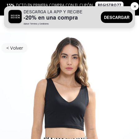
15%
DCTO EN PRIMERA COMPRA CON EL CUPÓN
REGISTRO77
✕
DESCARGA LA APP Y RECIBE
APLICAN
TYC
-20% en una compra
DESCARGAR
Aplican Términos y Condiciones
0
< Volver