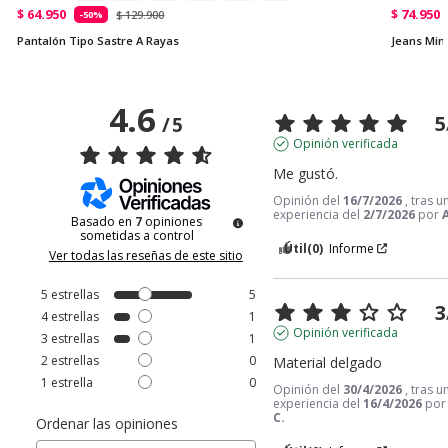
$ 64.950
$ 74.950
$ 129.900
-50%
Pantalón Tipo Sastre A Rayas
Jeans Mini
4.6
5
/
5
Opinión verificada
Me gustó.
Opinión del
16/7/2026
, tras u
experiencia del
2/7/2026
por
Basado en
7
opiniones
sometidas a control
Útil
(0)
Informe
Ver todas las reseñas de este sitio
5
estrellas
5
3
4
estrellas
1
Opinión verificada
3
estrellas
1
2
estrellas
0
Material delgado
1
estrella
0
Opinión del
30/4/2026
, tras u
experiencia del
16/4/2026
po
C.
Ordenar las opiniones