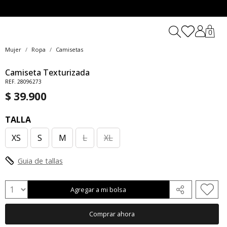
0
Mujer
Ropa
Camisetas
Camiseta Texturizada
REF. 28096273
$ 39.900
TALLA
XS
S
M
L
XL
Guia de tallas
Agregar a mi bolsa
Comprar ahora