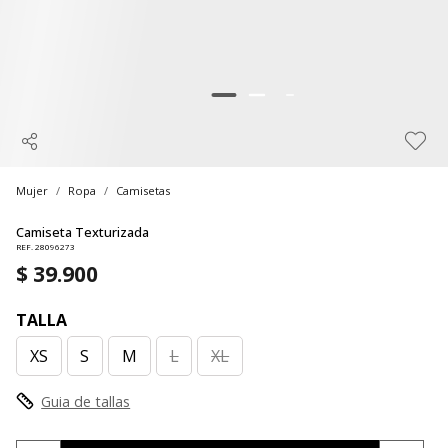
Mujer
Ropa
Camisetas
Camiseta Texturizada
REF. 28096273
$ 39.900
TALLA
XS
S
M
L
XL
Guia de tallas