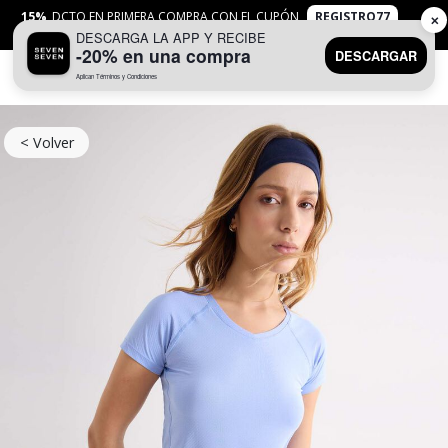
15%
DCTO EN PRIMERA COMPRA CON EL CUPÓN
REGISTRO77
✕
DESCARGA LA APP Y RECIBE
APLICAN
TYC
-20% en una compra
DESCARGAR
Aplican Términos y Condiciones
0
< Volver