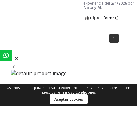
experiencia del
2/1/2026
por
Nataly M.
Útil
(0)
Informe
1
Usamos cookies para mejorar tu experiencia en Seven Seven. Consultar en
nuestros
Términos y Condiciones
.
Comprar ahora
Aceptar cookies
REGÍSTRATE Y RECIBE
-15% EN TU PRIMERA COMPRA