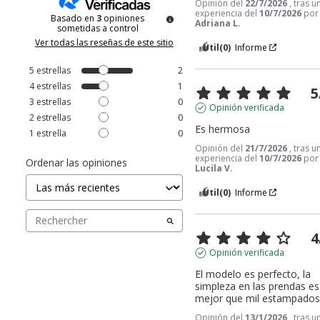
Opinión del
22/7/2026
, tras u
experiencia del
10/7/2026
po
Basado en
3
opiniones
Adriana L.
sometidas a control
Ver todas las reseñas de este sitio
Útil
(0)
Informe
5
estrellas
2
4
estrellas
1
5
3
estrellas
0
Opinión verificada
2
estrellas
0
Es hermosa
1
estrella
0
Opinión del
21/7/2026
, tras u
experiencia del
10/7/2026
por
Ordenar las opiniones
Lucila V.
Útil
(0)
Informe
4
Opinión verificada
El modelo es perfecto, la 
simpleza en las prendas es 
mejor que mil estampado
Opinión del
13/1/2026
, tras u