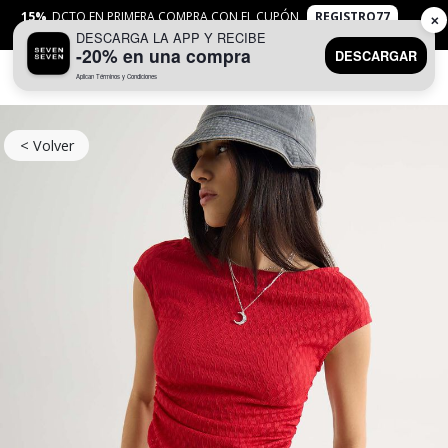
15%
DCTO EN PRIMERA COMPRA CON EL CUPÓN
REGISTRO77
✕
DESCARGA LA APP Y RECIBE
APLICAN
TYC
-20% en una compra
DESCARGAR
Aplican Términos y Condiciones
0
< Volver