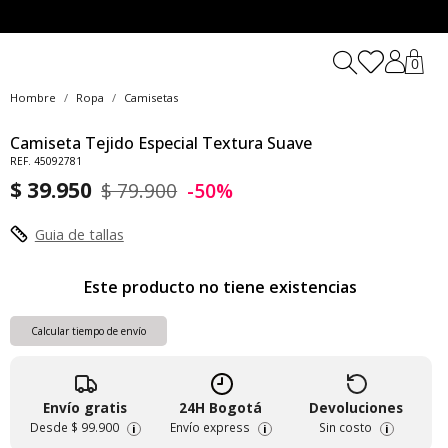
0
Hombre
Ropa
Camisetas
Camiseta Tejido Especial Textura Suave
REF. 45092781
$ 39.950
$ 79.900
-50%
Guia de tallas
Este producto no tiene existencias
Calcular tiempo de envío
Envío gratis
24H Bogotá
Devoluciones
Desde
$ 99.900
Envío express
Sin costo
i
i
i