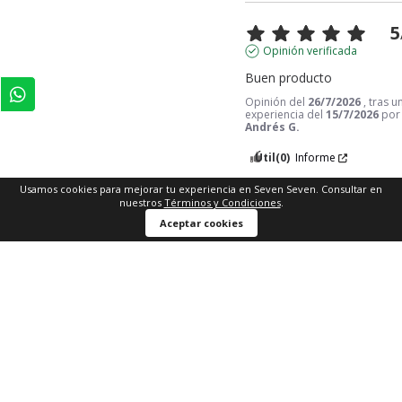
5
Opinión verificada
Buen producto
Opinión del
26/7/2026
, tras u
experiencia del
15/7/2026
por
Andrés G.
Útil
(0)
Informe
Usamos cookies para mejorar tu experiencia en Seven Seven. Consultar en
nuestros
Términos y Condiciones
.
Comprar ahora
1
2
Aceptar cookies