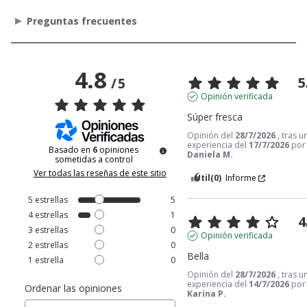
Preguntas frecuentes
4.8
5
/
5
Opinión verificada
Súper fresca
Opinión del
28/7/2026
, tras u
experiencia del
17/7/2026
por
Basado en
6
opiniones
Daniela M.
sometidas a control
Ver todas las reseñas de este sitio
Útil
(0)
Informe
5
estrellas
5
4
estrellas
1
4
3
estrellas
0
Opinión verificada
2
estrellas
0
Bella
1
estrella
0
Opinión del
28/7/2026
, tras u
experiencia del
14/7/2026
por
Ordenar las opiniones
Karina P.