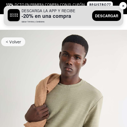
15%
DCTO EN PRIMERA COMPRA CON EL CUPÓN
REGISTRO77
✕
DESCARGA LA APP Y RECIBE
APLICAN
TYC
-20% en una compra
DESCARGAR
Aplican Términos y Condiciones
0
< Volver