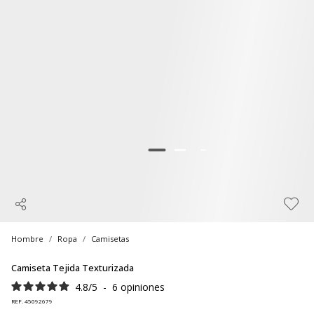
Hombre
Ropa
Camisetas
Camiseta Tejida Texturizada
4.8
/
5
-
6
opiniones
REF. 45092679