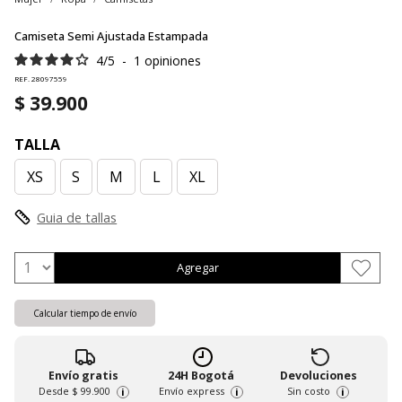
Camiseta Semi Ajustada Estampada
4
/
5
-
1
opiniones
REF. 28097559
$ 39.900
TALLA
XS
S
M
L
XL
Guia de tallas
Agregar
Calcular tiempo de envío
Envío gratis
24H Bogotá
Devoluciones
Desde
$ 99.900
Envío express
Sin costo
i
i
i