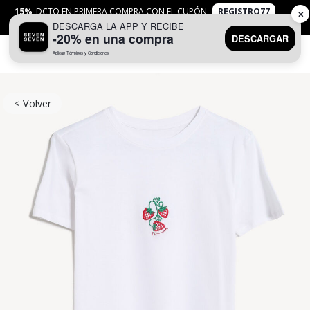
15%
DCTO EN PRIMERA COMPRA CON EL CUPÓN
REGISTRO77
✕
DESCARGA LA APP Y RECIBE
APLICAN
TYC
-20% en una compra
DESCARGAR
Aplican Términos y Condiciones
0
< Volver