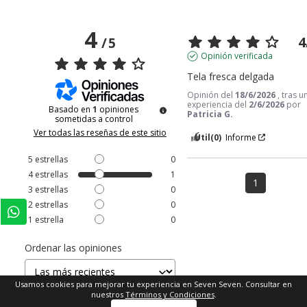
4
4
/
5
Opinión verificada
Tela fresca delgada
Opinión del
18/6/2026
, tras u
experiencia del
2/6/2026
por
Basado en
1
opiniones
Patricia G.
sometidas a control
Ver todas las reseñas de este sitio
Útil
(0)
Informe
5
estrellas
0
4
estrellas
1
1
3
estrellas
0
2
estrellas
0
1
estrella
0
Ordenar las opiniones
Usamos cookies para mejorar tu experiencia en Seven Seven. Consultar en
nuestros
Términos y Condiciones
.