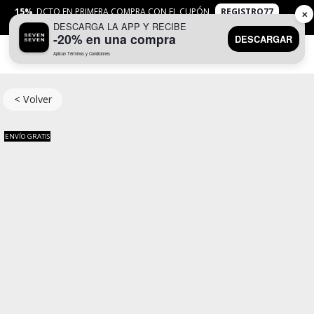
15%
DCTO EN PRIMERA COMPRA CON EL CUPÓN
REGISTRO77
✕
DESCARGA LA APP Y RECIBE
APLICAN
TYC
-20% en una compra
DESCARGAR
Aplican Términos y Condiciones
0
< Volver
ENVÍO GRATIS