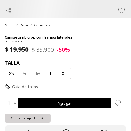
Mujer
Ropa
Camisetas
Camiseta rib crop con franjas laterales
REF. 28096393
$ 19.950
$ 39.900
-50%
TALLA
XS
S
M
L
XL
Guia de tallas
Agregar
Calcular tiempo de envío