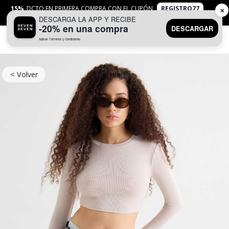
15%
DCTO EN PRIMERA COMPRA CON EL CUPÓN
REGISTRO77
✕
DESCARGA LA APP Y RECIBE
APLICAN
TYC
-20% en una compra
DESCARGAR
Aplican Términos y Condiciones
0
< Volver