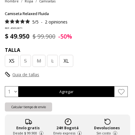
Hombre
Ropa
Camisetas
Camiseta Relaxed Fluida
5
/
5
-
2
opiniones
REF. 45092871
$ 49.950
$ 99.900
-50%
TALLA
XS
S
M
L
XL
Guia de tallas
Agregar
Calcular tiempo de envío
Envío gratis
24H Bogotá
Devoluciones
Desde
$ 99.900
Envío express
Sin costo
i
i
i