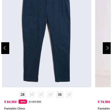
28
30
32
34
36
38
$ 84.950
$ 74.950
$ 169.900
-50%
Pantalón Chino
Pantalón 