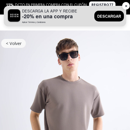
15%
DCTO EN PRIMERA COMPRA CON EL CUPÓN
REGISTRO77
✕
DESCARGA LA APP Y RECIBE
APLICAN
TYC
-20% en una compra
DESCARGAR
Aplican Términos y Condiciones
0
< Volver