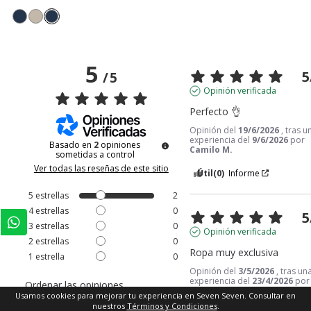
5
5
/
5
Opinión verificada
Perfecto 👌
Opinión del
19/6/2026
, tras u
experiencia del
9/6/2026
por
Basado en
2
opiniones
Camilo M.
sometidas a control
Ver todas las reseñas de este sitio
Útil
(0)
Informe
5
estrellas
2
4
estrellas
0
5
3
estrellas
0
Opinión verificada
2
estrellas
0
Ropa muy exclusiva
1
estrella
0
Opinión del
3/5/2026
, tras un
experiencia del
23/4/2026
por
Ordenar las opiniones
Yesid Andrés B.
Usamos cookies para mejorar tu experiencia en Seven Seven. Consultar en
nuestros
Términos y Condiciones
.