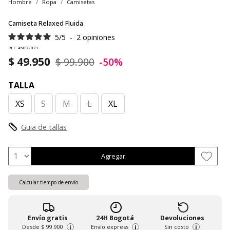
Hombre
Ropa
Camisetas
Camiseta Relaxed Fluida
5
/
5
-
2
opiniones
REF. 45092871
$ 49.950
$ 99.900
-50%
TALLA
XS
S
M
L
XL
Guia de tallas
Agregar
Calcular tiempo de envío
Envío gratis
24H Bogotá
Devoluciones
Desde
$ 99.900
Envío express
Sin costo
i
i
i