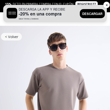
15%
DCTO EN PRIMERA COMPRA CON EL CUPÓN
REGISTRO77
✕
DESCARGA LA APP Y RECIBE
APLICAN
TYC
-20% en una compra
DESCARGAR
Aplican Términos y Condiciones
0
< Volver