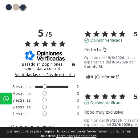
5
5
/
5
Opinión verificada
Perfecto 👌
Opinión del
19/6/2026
, tras u
experiencia del
9/6/2026
por
Basado en
2
opiniones
Camilo M.
sometidas a control
Ver todas las reseñas de este sitio
Útil
(0)
Informe
5
estrellas
2
4
estrellas
0
5
3
estrellas
0
Opinión verificada
2
estrellas
0
Ropa muy exclusiva
1
estrella
0
Opinión del
3/5/2026
, tras un
experiencia del
23/4/2026
por
Ordenar las opiniones
Yesid Andrés B.
Usamos cookies para mejorar tu experiencia en Seven Seven. Consultar en
nuestros
Términos y Condiciones
.