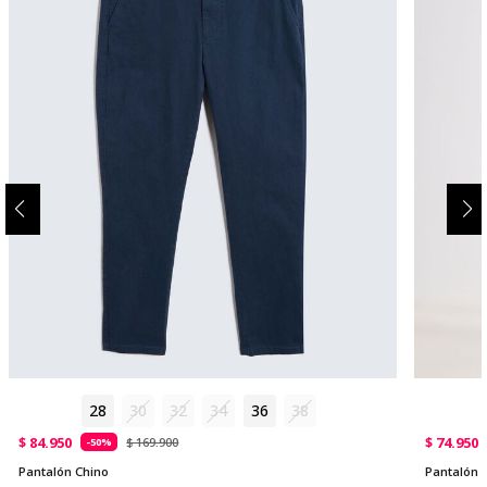
28
30
32
34
36
38
$ 84.950
$ 74.950
$ 169.900
-50%
Pantalón Chino
Pantalón 