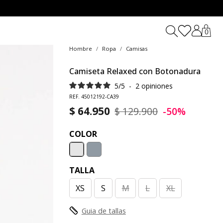
0
Hombre
Ropa
Camisas
Camiseta Relaxed con Botonadura
5
/
5
-
2
opiniones
REF. 45012192-CA39
$ 64.950
$ 129.900
-50%
COLOR
TALLA
XS
S
M
L
XL
Guia de tallas