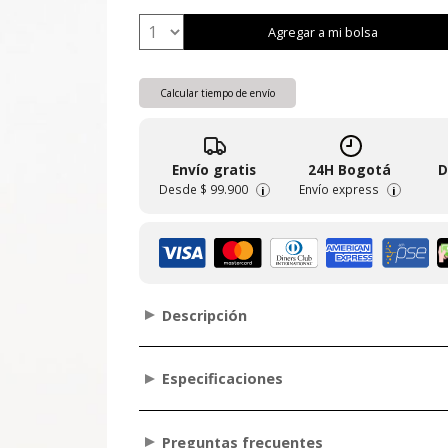
Agregar a mi bolsa
Calcular tiempo de envío
Envío gratis
24H Bogotá
D
Desde
$ 99.900
Envío express
i
i
Descripción
Especificaciones
Preguntas frecuentes