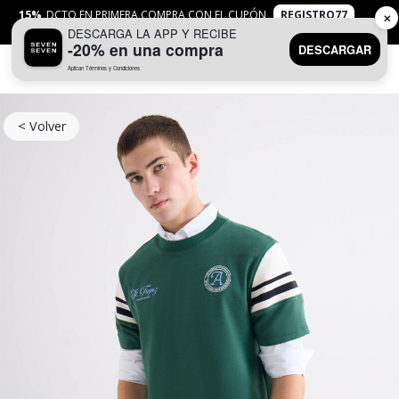
15%
DCTO EN PRIMERA COMPRA CON EL CUPÓN
REGISTRO77
✕
DESCARGA LA APP Y RECIBE
APLICAN
TYC
-20% en una compra
DESCARGAR
Aplican Términos y Condiciones
0
< Volver