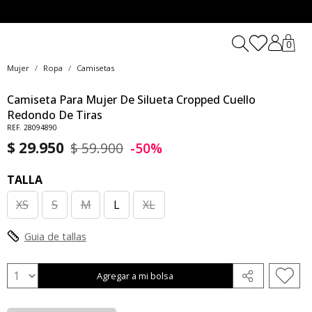
0
Mujer
Ropa
Camisetas
Camiseta Para Mujer De Silueta Cropped Cuello
Redondo De Tiras
REF. 28094890
$ 29.950
$ 59.900
-50%
TALLA
XS
S
M
L
XL
Guia de tallas
Agregar a mi bolsa