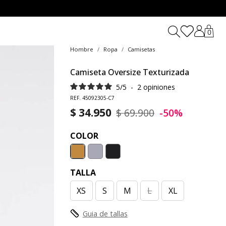
0
Hombre
Ropa
Camisetas
Camiseta Oversize Texturizada
5
/
5
-
2
opiniones
REF. 45092305-C7
$ 34.950
$ 69.900
-50%
COLOR
TALLA
XS
S
M
L
XL
Guia de tallas