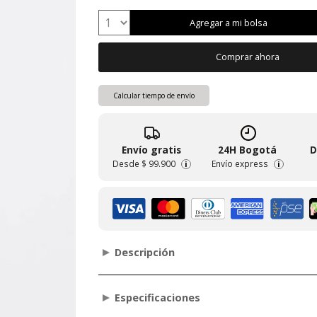
Agregar a mi bolsa
Comprar ahora
Calcular tiempo de envío
Envío gratis
24H Bogotá
D
Desde
$ 99.900
Envío express
i
i
Descripción
Especificaciones