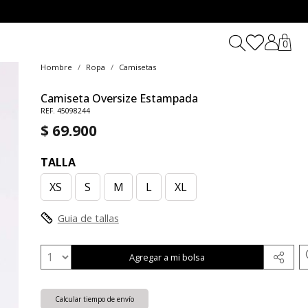
0
Hombre
Ropa
Camisetas
Camiseta Oversize Estampada
REF. 45098244
$ 69.900
TALLA
XS
S
M
L
XL
Guia de tallas
Agregar a mi bolsa
Calcular tiempo de envío